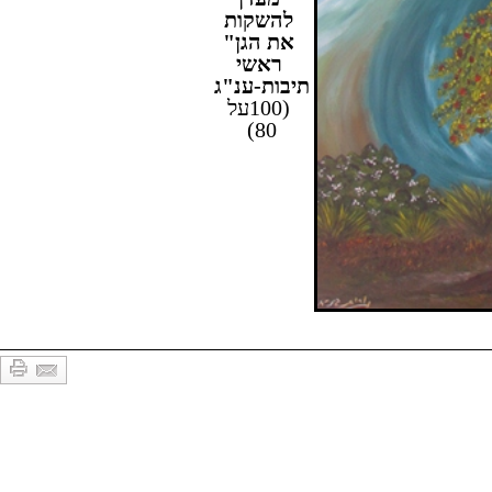
להשקות
את הגן"
ראשי
תיבות-ענ"ג
(100על
80)